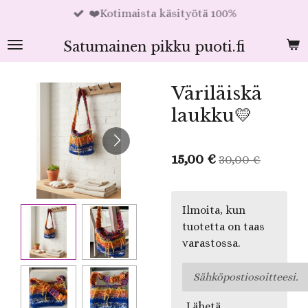
❤️Kotimaista käsityötä 100%
Siirry
pääsisältöön
Satumainen pikku puoti.fi
Väriläiskä
laukku💛
15,00 €
30,00 €
Ilmoita, kun
tuotetta on taas
varastossa.
Lähetä