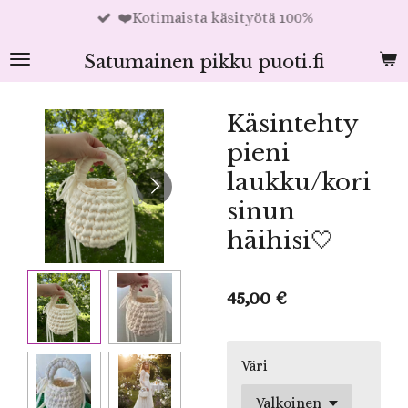
❤️Kotimaista käsityötä 100%
Siirry
pääsisältöön
Satumainen pikku puoti.fi
Käsintehty
pieni
laukku/kori
sinun
häihisi🤍
45,00 €
Väri