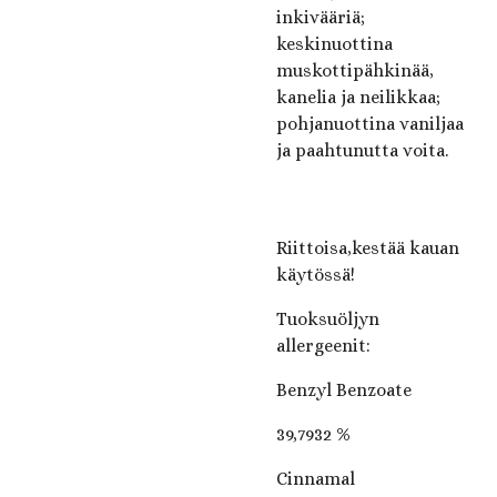
inkivääriä;
keskinuottina
muskottipähkinää,
kanelia ja neilikkaa;
pohjanuottina vaniljaa
ja paahtunutta voita.
Riittoisa,kestää kauan
käytössä!
Tuoksuöljyn
allergeenit:
Benzyl Benzoate
39,7932 %
Cinnamal