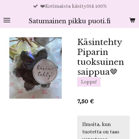
❤️Kotimaista käsityötä 100%
Siirry
pääsisältöön
Satumainen pikku puoti.fi
Käsintehty
Piparin
tuoksuinen
saippua🤎
Loppu!
7,50 €
Ilmoita, kun
tuotetta on taas