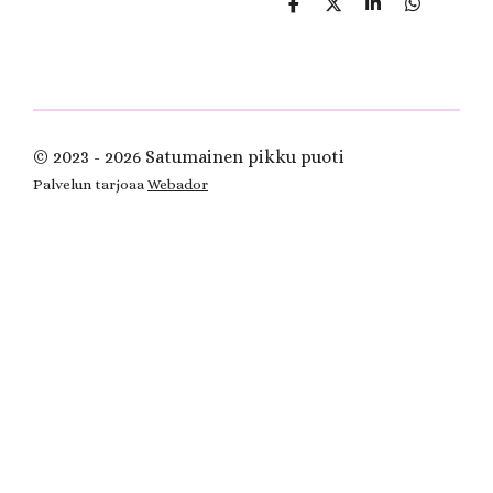
J
J
J
J
a
a
a
a
a
a
a
a
© 2023 - 2026 Satumainen pikku puoti
Palvelun tarjoaa
Webador