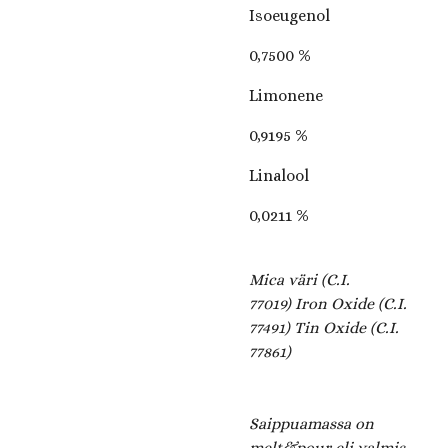
Isoeugenol
0,7500 %
Limonene
0,9195 %
Linalool
0,0211 %
Mica väri (C.I.
77019) Iron Oxide (C.I.
77491) Tin Oxide (C.I.
77861)
Saippuamassa on
melt&pour eli valmis