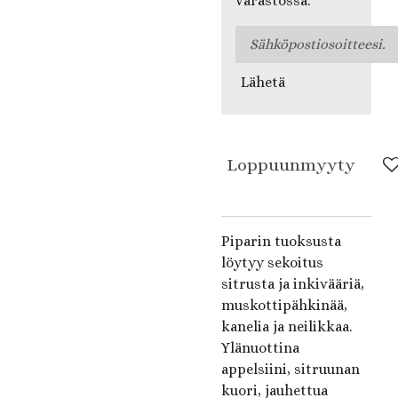
varastossa.
Lähetä
Loppuunmyyty
Piparin tuoksusta
löytyy sekoitus
sitrusta ja inkivääriä,
muskottipähkinää,
kanelia ja neilikkaa.
Ylänuottina
appelsiini, sitruunan
kuori, jauhettua