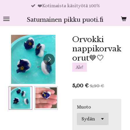
❤️Kotimaista käsityötä 100%
Siirry
pääsisältöön
Satumainen pikku puoti.fi
Orvokki
nappikorvak
orut💙🤍
Ale!
5,00 €
9,90 €
Muoto