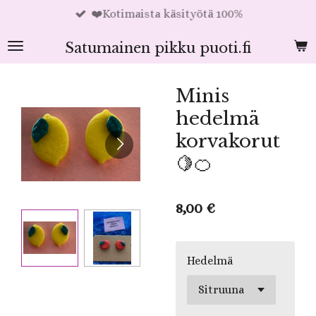
❤️Kotimaista käsityötä 100%
Siirry
pääsisältöön
Satumainen pikku puoti.fi
Minis
hedelmä
korvakorut
🍋🍊
8,00 €
Hedelmä