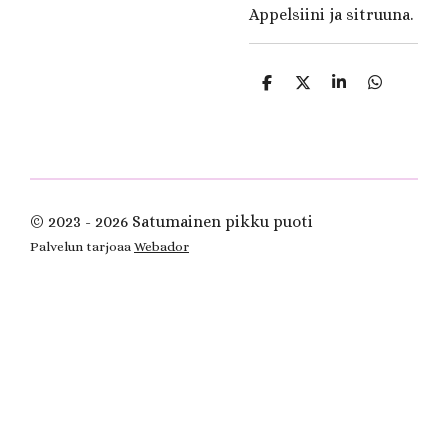
Appelsiini ja sitruuna.
J
J
J
J
a
a
a
a
a
a
a
a
© 2023 - 2026 Satumainen pikku puoti
Palvelun tarjoaa
Webador