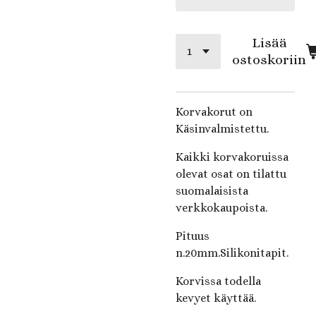
Lisää
ostoskoriin
Korvakorut on
Käsinvalmistettu.
Kaikki korvakoruissa
olevat osat on tilattu
suomalaisista
verkkokaupoista.
Pituus
n.20mm.Silikonitapit.
Korvissa todella
kevyet käyttää.