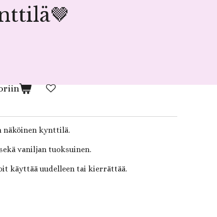
ttilä🤎
oriin
 näköinen kynttilä.
sekä vaniljan tuoksuinen.
it käyttää uudelleen tai kierrättää.