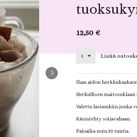
tuoksukyn
12,50 €
Lisää ostosk
Ihan aidon herkkukaakaon
Herkullisen maitosuklaan 
Valettu lasimukiin,jonka vo
Käsintehty soijavahaan.
Paloaika noin.30 tuntia.