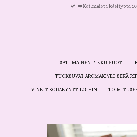
❤️Kotimaista käsityötä 1
Siirry
pääsisältöön
SATUMAINEN PIKKU PUOTI
TUOKSUVAT AROMAKIVET SEKÄ R
VINKIT SOIJAKYNTTILÖIHIN
TOIMITUSE