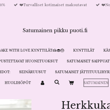
00%
❤️Turvalliset kotimaiset maksutavat
❤️No
Satumainen pikku puoti.fi
BAKE WITH LOVE KYNTTILÄT🍰🧁🎂
KYNTTILÄT
KÄ
IPUSTETTAVAT HUONETUOKSUT
SATUMAISET SAIPPUAT
HDOT:
SEINÄRUUSUT
SATUMAISET JÄTTITUULIHYR
HUOLIHÖPÖT
SATUMAINEN
Herkkuk