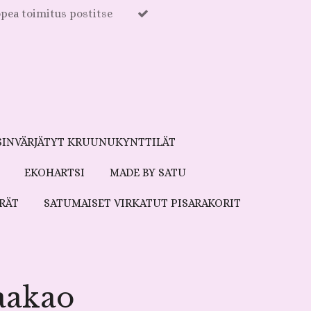
pea toimitus postitse
SINVÄRJÄTYT KRUUNUKYNTTILÄT
EKOHARTSI
MADE BY SATU
RÄT
SATUMAISET VIRKATUT PISARAKORIT
aakao