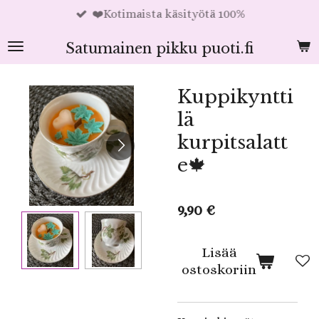
❤️Kotimaista käsityötä 100%
Siirry
pääsisältöön
Satumainen pikku puoti.fi
Kuppikyntti
lä
kurpitsalatt
e🍁
9,90 €
Lisää
ostoskoriin