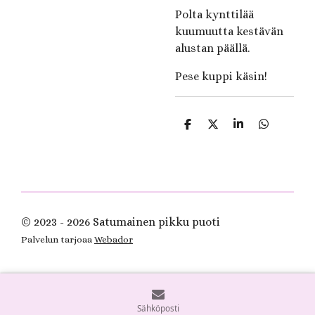
Polta kynttilää
kuumuutta kestävän
alustan päällä.
Pese kuppi käsin!
J
J
J
J
a
a
a
a
a
a
a
a
© 2023 - 2026 Satumainen pikku puoti
Palvelun tarjoaa
Webador
Sähköposti